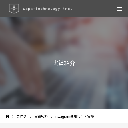
実
績
紹
介
ブログ
実績紹介
Instagram運用代行 / 実績